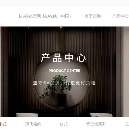
快3在线官网_快3在线（中国）
关于法鹏
产品中心
中式
现代简约
欧式
背景墙系列
儿